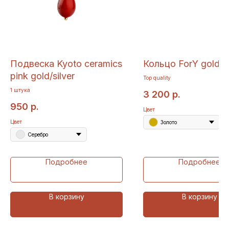
Подвеска Kyoto ceramics
Кольцо ForY gold/si
pink gold/silver
Top quality
1 штука
3 200
р.
950
р.
Цвет
Цвет
Золото
Серебро
Подробнее
Подробнее
В корзину
В корзину