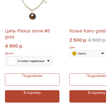
Цепь Plexus stone #8
Колье Kano gold/sil
gold
2 500
р.
4 800
р.
4 900
р.
Цвет
Детали
Золото
Со всеми подвесками
Подробнее
Подробнее
В корзину
В корзину